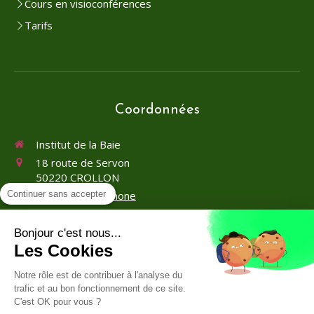
Cours en visioconférences
Tarifs
Coordonnées
Institut de la Baie
18 route de Servon
50220
CROLLON
Continuer sans accepter
Afficher le téléphone
Bonjour c'est nous...
Les Cookies
Notre rôle est de contribuer à l'analyse du
trafic et au bon fonctionnement de ce site.
C'est OK pour vous ?