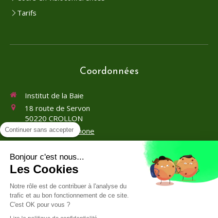
Tarifs
Coordonnées
Institut de la Baie
18 route de Servon
50220
CROLLON
Afficher le téléphone
Continuer sans accepter
Bonjour c'est nous...
Les Cookies
Notre rôle est de contribuer à l'analyse du
trafic et au bon fonctionnement de ce site.
C'est OK pour vous ?